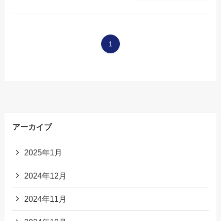
1
アーカイブ
2025年1月
2024年12月
2024年11月